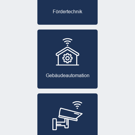
Förder­technik
Gebäude­automation