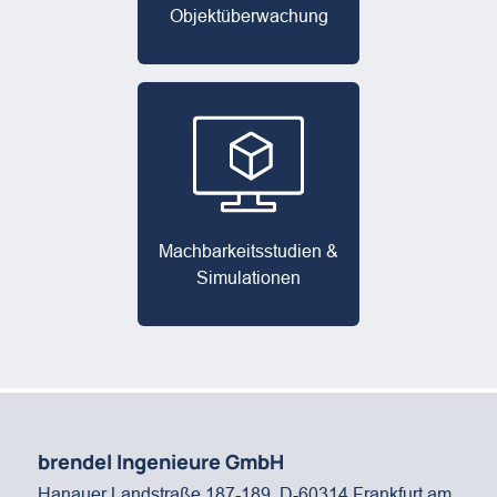
Objekt­überwachung
Machbarkeits­studien &
Simulationen
brendel Ingenieure GmbH
Hanauer Landstraße 187-189, D-60314 Frankfurt am